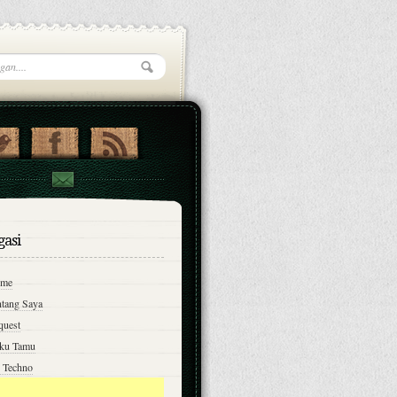
gasi
me
ntang Saya
quest
ku Tamu
n Techno