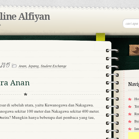
ine Alfiyan
a
 2015
Anan
,
Jepang
,
Student Exchange
ara Anan
Navi
Ho
besar di sebelah utara, yaitu Kuwanogawa dan Nakagawa.
Te
anogawa sekitar 100 meter dan Nakagawa sekitar 400 meter.
Re
Oneira? Mungkin hanya beberapa dari pembaca yang tau,
Bu
Ia