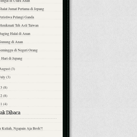
Sungai di Utara Anan
halat Jumat Pertama di Jepang
Peristiwa Pelangi Ganda
Menikmati Teh Asli Taiwan
Daging Halal di Anan
Gunung di Anan
Seminggu di Negeri Orang
 Hari di Jepang
August
(3)
July
(3)
13
(8)
12
(8)
11
(4)
ak Dibaca
n Kuliah, Ngapain Aja Broh?!