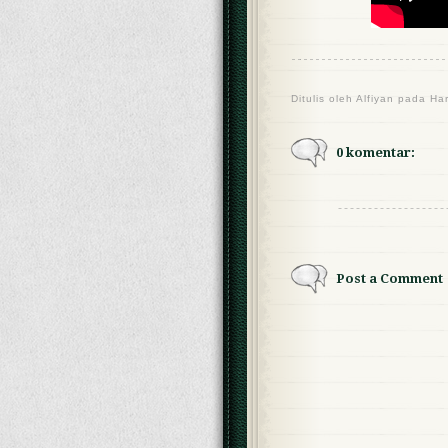
Ditulis oleh
Alfiyan
pada Ha
0 komentar:
Post a Comment