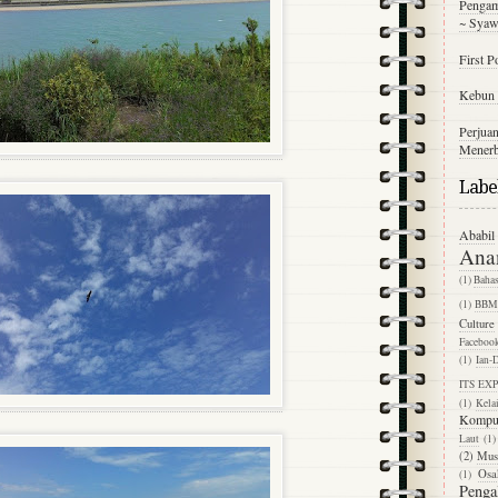
Pengam
~ Syaw
First P
Kebun 
Perjuan
Menerb
Labe
Ababil
Ana
(1)
Baha
(1)
BB
Culture
Faceboo
(1)
Ian-
ITS EX
(1)
Kela
Kompu
Laut
(1)
(2)
Mus
Osa
(1)
Penga