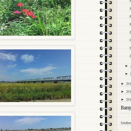
S
2
►
►
20
►
20
►
20
►
Bany
Setahu