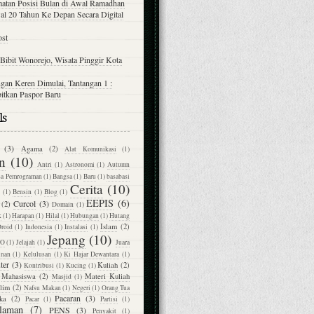
atan Posisi Bulan di Awal Ramadhan
al 20 Tahun Ke Depan Secara Digital
ost
Bibit Wonorejo, Wisata Pinggir Kota
gan Keren Dimulai, Tantangan 1 :
itkan Paspor Baru
ls
(3)
Agama
(2)
Alat Komunikasi
(1)
n
(10)
Antri
(1)
Astronomi
(1)
Autumn
sa Pemrograman
(1)
Bangsa
(1)
Baru
(1)
basabasi
Cerita
(10)
M
(1)
Bensin
(1)
Blog
(1)
EEPIS
(6)
Curcol
(3)
(2)
Domain
(1)
k
(1)
Harapan
(1)
Hilal
(1)
Hubungan
(1)
Hutang
Islam
(2)
Droid
(1)
Indonesia
(1)
Instalasi
(1)
Jepang
(10)
PO
(1)
Jelajah
(1)
Juara
inan
(1)
Kelulusan
(1)
Ki Hajar Dewantara
(1)
ter
(3)
Kuliah
(2)
Kontribusi
(1)
Kucing
(1)
Mahasiswa
(2)
Materi Kuliah
Masjid
(1)
lim
(2)
Nafsu Makan
(1)
Negeri
(1)
Orang Tua
Pacaran
(3)
ka
(2)
Pacar
(1)
Partisi
(1)
laman
(7)
PENS
(3)
Penyakit
(1)