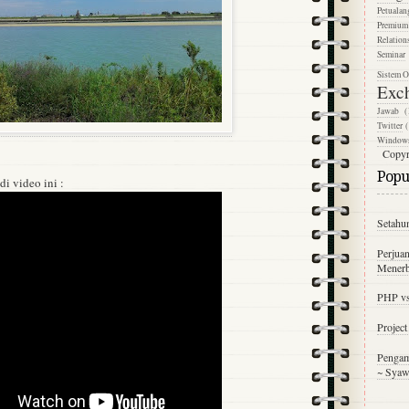
Petualan
Premium
Relation
Seminar
Sistem O
Exc
Jawab
(
Twitter
(
Window
Copyr
Popul
i video ini :
Setahu
Perjuan
Menerb
PHP v
Projec
Pengam
~ Syaw