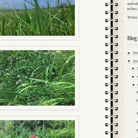
android
techno
Terima 
Blog 
20
►
20
▼
►
►
▼