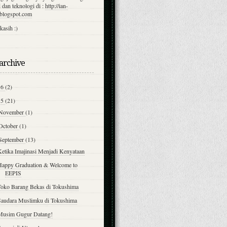
 dan teknologi di :
http://ian-
.blogspot.com
kasih :)
archive
16
(2)
15
(21)
November
(1)
October
(1)
September
(13)
Ketika Imajinasi Menjadi Kenyataan
Happy Graduation & Welcome to
EEPIS
Toko Barang Bekas di Tokushima
Saudara Muslimku di Tokushima
Musim Gugur Datang!