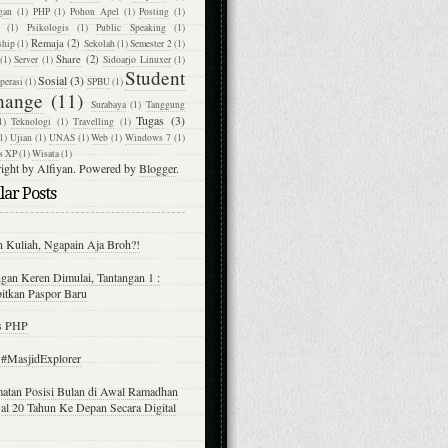
gan
(1)
PHP
(1)
Pohon Apel
(1)
Posting
(1)
(1)
Psikologis
(1)
Public Speaking
(1)
Remaja
(2)
ship
(1)
Sekolah
(1)
Semester 2
(1)
Share
(2)
(1)
Server
(1)
Sidoarjo Linuxer
(1)
Student
Sosial
(3)
perasi
(1)
SPBU
(1)
hange
(11)
Surabaya
(1)
Tanggung
Tugas
(3)
1)
Teknologi
(1)
Travelling
(1)
1)
Ujian
(1)
UNAS
(1)
Web
(1)
Windows 7
(1)
s XP
(1)
Wisata
(1)
ight by Alfiyan. Powered by
Blogger
.
ar Posts
n Kuliah, Ngapain Aja Broh?!
gan Keren Dimulai, Tantangan 1 :
itkan Paspor Baru
s PHP
t #MasjidExplorer
atan Posisi Bulan di Awal Ramadhan
al 20 Tahun Ke Depan Secara Digital