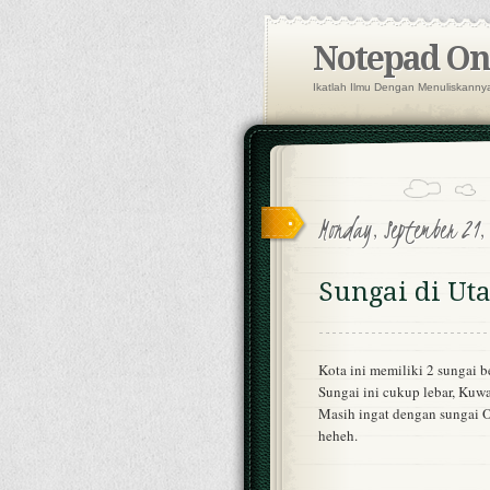
Notepad Onl
Ikatlah Ilmu Dengan Menuliskanny
Monday, September 21,
Sungai di Ut
Kota ini memiliki 2 sungai 
Sungai ini cukup lebar, Kuw
Masih ingat dengan sungai 
heheh.