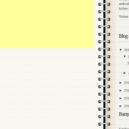
android
techno
Terima 
Blog 
20
▼
▼
►
20
►
20
►
20
►
20
►
Bany
Setahu