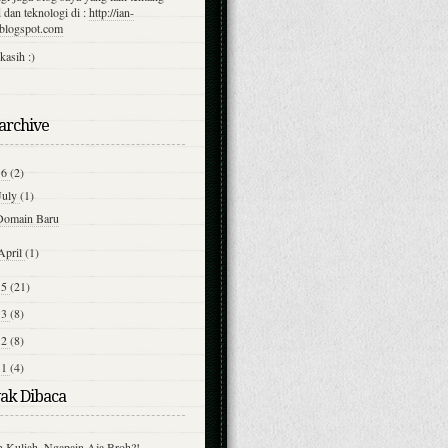
 dan teknologi di :
http://ian-
.blogspot.com
kasih :)
archive
16
(2)
July
(1)
Domain Baru
April
(1)
15
(21)
13
(8)
12
(8)
11
(4)
ak Dibaca
n Kuliah, Ngapain Aja Broh?!