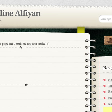
ine Alfiyan
a
 page ini untuk me request artikel :)
Navi
Ho
Te
Re
Bu
Ia