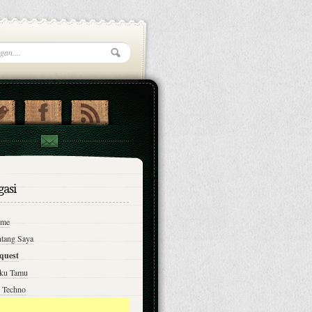
gasi
me
ntang Saya
quest
ku Tamu
n Techno