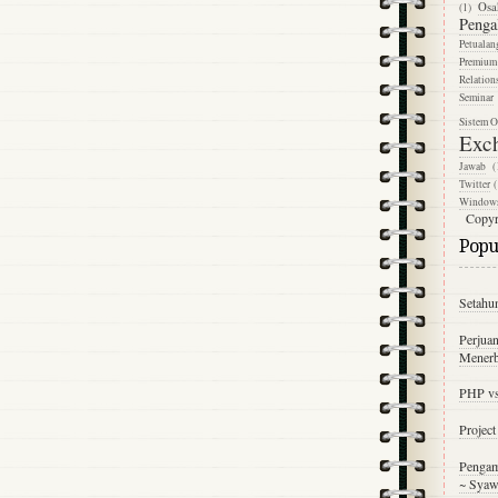
Osa
(1)
Penga
Petualan
Premium
Relation
Seminar
Sistem O
Exc
Jawab
(
Twitter
(
Window
Copyr
Popul
Setahu
Perjuan
Menerb
PHP v
Projec
Pengam
~ Syaw