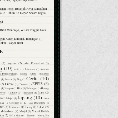
atan Posisi Bulan di Awal Ramadhan
al 20 Tahun Ke Depan Secara Digital
ost
Bibit Wonorejo, Wisata Pinggir Kota
gan Keren Dimulai, Tantangan 1 :
itkan Paspor Baru
ls
(3)
Agama
(2)
Alat Komunikasi
(1)
n
(10)
Antri
(1)
Astronomi
(1)
Autumn
sa Pemrograman
(1)
Bangsa
(1)
Baru
(1)
basabasi
Cerita
(10)
M
(1)
Bensin
(1)
Blog
(1)
EEPIS
(6)
Curcol
(3)
(2)
Domain
(1)
k
(1)
Harapan
(1)
Hilal
(1)
Hubungan
(1)
Hutang
Islam
(2)
Droid
(1)
Indonesia
(1)
Instalasi
(1)
Jepang
(10)
PO
(1)
Jelajah
(1)
Juara
inan
(1)
Kelulusan
(1)
Ki Hajar Dewantara
(1)
ter
(3)
Kuliah
(2)
Kontribusi
(1)
Kucing
(1)
Mahasiswa
(2)
Materi Kuliah
Masjid
(1)
lim
(2)
Nafsu Makan
(1)
Negeri
(1)
Orang Tua