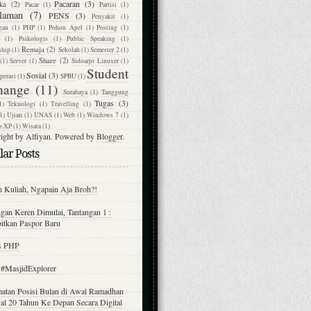
Pacaran
(3)
ka
(2)
Pacar
(1)
Partisi
(1)
laman
(7)
PENS
(3)
Penyakit
(1)
gan
(1)
PHP
(1)
Pohon Apel
(1)
Posting
(1)
(1)
Psikologis
(1)
Public Speaking
(1)
Remaja
(2)
ship
(1)
Sekolah
(1)
Semester 2
(1)
Share
(2)
(1)
Server
(1)
Sidoarjo Linuxer
(1)
Student
Sosial
(3)
perasi
(1)
SPBU
(1)
hange
(11)
Surabaya
(1)
Tanggung
Tugas
(3)
1)
Teknologi
(1)
Travelling
(1)
1)
Ujian
(1)
UNAS
(1)
Web
(1)
Windows 7
(1)
s XP
(1)
Wisata
(1)
ight by Alfiyan. Powered by
Blogger
.
ar Posts
n Kuliah, Ngapain Aja Broh?!
gan Keren Dimulai, Tantangan 1 :
itkan Paspor Baru
s PHP
t #MasjidExplorer
atan Posisi Bulan di Awal Ramadhan
al 20 Tahun Ke Depan Secara Digital