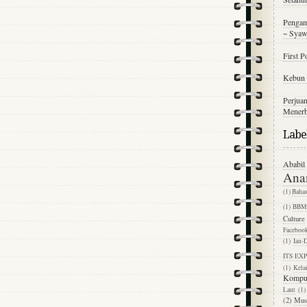
Pengam
~ Syaw
First P
Kebun 
Perjuan
Menerb
Labe
Ababil
Ana
(1)
Baha
(1)
BB
Culture
Faceboo
(1)
Ian-
ITS EX
(1)
Kela
Kompu
Laut
(1)
(2)
Mus